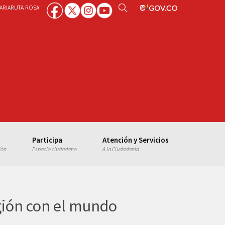
ARIA
RUTA ROSA
Participa
Atención y Servicios
ión
Espacio ciudadano
A la Ciudadanía
egión con el mundo