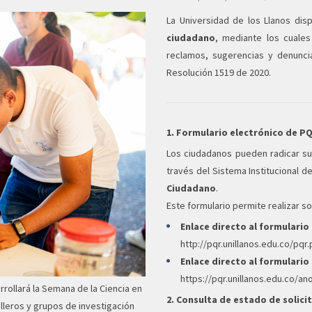
La Universidad de los Llanos dis
ciudadano
, mediante los cuales
reclamos, sugerencias y denunci
Resolución 1519 de 2020.
1. Formulario electrónico de P
Los ciudadanos pueden radicar sus
través del Sistema Institucional 
Ciudadano
.
Este formulario permite realizar so
Enlace directo al formulari
http://pqr.unillanos.edu.co/pqr
Enlace directo al formulari
https://pqr.unillanos.edu.co/a
rollará la Semana de la Ciencia en
2. Consulta de estado de solici
illeros y grupos de investigación