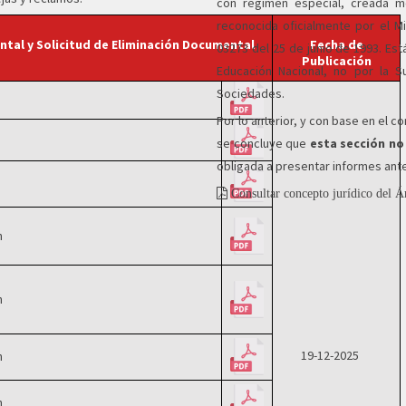
con régimen especial, creada m
reconocida oficialmente por el Mi
tal y Solicitud de Eliminación Documental
Fecha de
03273 del 25 de junio de 1993. Está
Publicación
Educación Nacional, no por la S
Sociedades.
ón
Por lo anterior, y con base en el co
n
se concluye que
esta sección no 
obligada a presentar informes ant
n
Consultar concepto jurídico del Á
n
n
19-12-2025
n
n