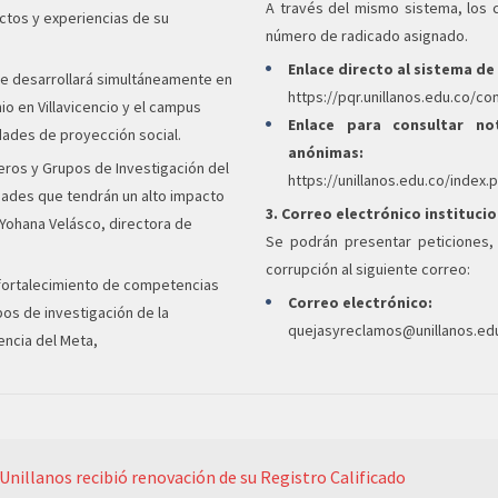
A través del mismo sistema, los 
ctos y experiencias de su
número de radicado asignado.
Enlace directo al sistema de
 se desarrollará simultáneamente en
https://pqr.unillanos.edu.co/co
io en Villavicencio y el campus
Enlace para consultar no
ades de proyección social.
anónimas:
eros y Grupos de Investigación del
https://unillanos.edu.co/index.
idades que tendrán un alto impacto
3. Correo electrónico instituci
e Yohana Velásco, directora de
Se podrán presentar peticiones,
corrupción al siguiente correo:
l fortalecimiento de competencias
Correo electrónico:
pos de investigación de la
quejasyreclamos@unillanos.ed
encia del Meta,
Unillanos recibió renovación de su Registro Calificado