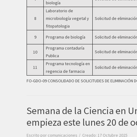
biología
Laboratorio de
8
microbiología vegetal y
Solicitud de eliminació
fitopatologia
9
Programa de biología
Solicitud de eliminació
Programa contaduría
Solicitud de eliminació
10
Publica
Programa tecnología en
11
Solicitud de eliminació
regencia de farmacia
FO-GDO-09 CONSOLIDADO DE SOLICITUDES DE ELIMINACIÓN 
Semana de la Ciencia en U
empieza este lunes 20 de o
Escrito por
comunicaciones
Creado: 17 Octubre 2025