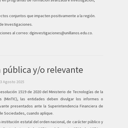
 y en programas de formación avanzada e investigación,
ectos conjuntos que impacten positivamente a la región.
 de
Investigaciones
.
aciones al correo:
dginvestigaciones@unillanos.edu.co
.
 pública y/o relevante
13 Agosto 2025
esolución 1519 de 2020 del Ministerio de Tecnologías de la
s (MinTIC), las entidades deben divulgar los informes o
vante presentados ante la Superintendencia Financiera de
de Sociedades, cuando aplique.
 institución estatal del orden nacional, de carácter público y