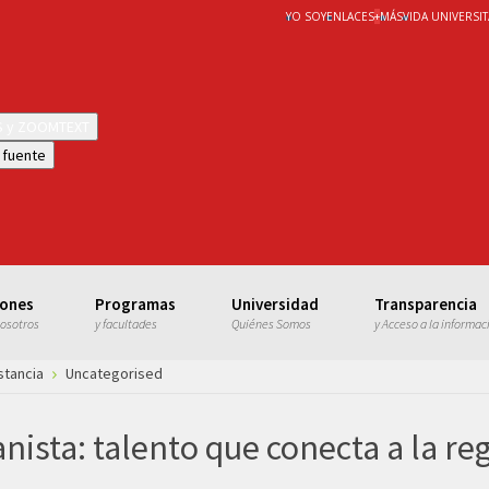
YO SOY
ENLACES
+
MÁS
VIDA UNIVERSIT
WS y ZOOMTEXT
 fuente
iones
Programas
Universidad
Transparencia
nosotros
y facultades
Quiénes Somos
y Acceso a la informac
stancia
Uncategorised
lanista: talento que conecta a la r