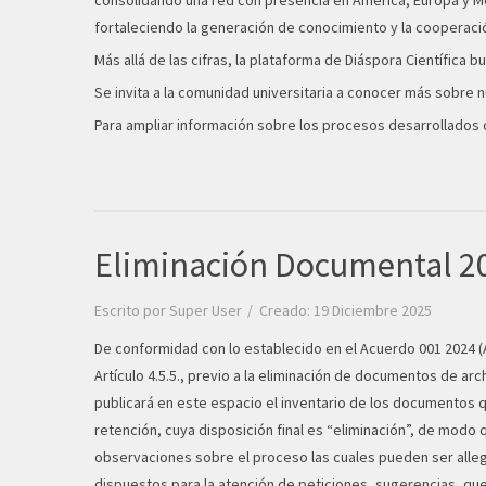
consolidando una red con presencia en América, Europa y M
fortaleciendo la generación de conocimiento y la cooperac
Más allá de las cifras, la plataforma de Diáspora Científic
Se invita a la comunidad universitaria a conocer más sobre n
Para ampliar información sobre los procesos desarrollados c
Eliminación Documental 2
Escrito por
Super User
Creado: 19 Diciembre 2025
De conformidad con lo establecido en el Acuerdo 001 2024 (
Artículo 4.5.5., previo a la eliminación de documentos de arc
publicará en este espacio el inventario de los documentos 
retención, cuya disposición final es “eliminación”, de modo 
observaciones sobre el proceso las cuales pueden ser alleg
dispuestos para la atención de peticiones, sugerencias, que