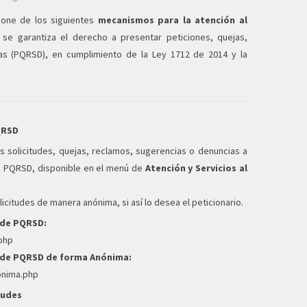
pone de los siguientes
mecanismos para la atención al
 se garantiza el derecho a presentar peticiones, quejas,
as (PQRSD), en cumplimiento de la Ley 1712 de 2014 y la
QRSD
 solicitudes, quejas, reclamos, sugerencias o denuncias a
de PQRSD, disponible en el menú de
Atención y Servicios al
licitudes de manera anónima, si así lo desea el peticionario.
o de PQRSD:
.php
o de PQRSD de forma Anónima:
nonima.php
tudes