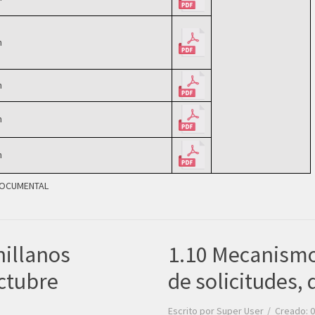
n
n
n
n
DOCUMENTAL
nillanos
1.10 Mecanismo
ctubre
de solicitudes,
Escrito por
Super User
Creado: 