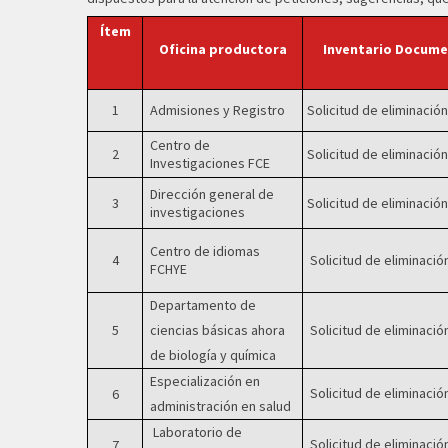
Ítem
Oficina productora
Inventario Documen
1
Admisiones y Registro
Solicitud de eliminaci
Centro de
2
Solicitud de eliminació
Investigaciones FCE
Dirección general de
3
Solicitud de eliminació
investigaciones
Centro de idiomas
4
Solicitud de eliminació
FCHYE
Departamento de
5
ciencias básicas ahora
Solicitud de eliminació
de biología y química
Especialización en
Solicitud de eliminació
6
administración en salud
Laboratorio de
Solicitud de eliminació
7