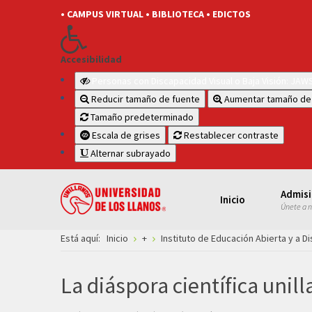
• CAMPUS VIRTUAL
• BIBLIOTECA
• EDICTOS
Accesibilidad
Personas con Discapacidad Visual o Baja Visión: JA
Reducir tamaño de fuente
Aumentar tamaño de
Tamaño predeterminado
Escala de grises
Restablecer contraste
Alternar subrayado
Admis
Inicio
Únete a 
Está aquí:
Inicio
+
Instituto de Educación Abierta y a Di
La diáspora científica unil