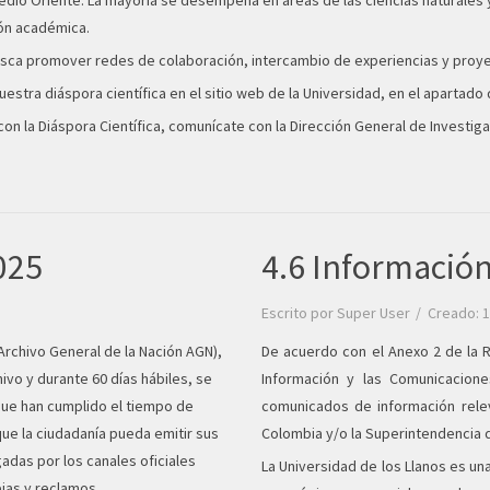
edio Oriente. La mayoría se desempeña en áreas de las ciencias naturales
ión académica.
a busca promover redes de colaboración, intercambio de experiencias y proy
uestra diáspora científica en el sitio web de la Universidad, en el apartado
on la Diáspora Científica, comunícate con la Dirección General de Investig
025
4.6 Información
Escrito por
Super User
Creado: 
Archivo General de la Nación AGN),
De acuerdo con el Anexo 2 de la R
hivo y durante 60 días hábiles, se
Información y las Comunicacione
que han cumplido el tiempo de
comunicados de información rele
que la ciudadanía pueda emitir sus
Colombia y/o la Superintendencia 
adas por los canales oficiales
La Universidad de los Llanos es una
jas y reclamos.