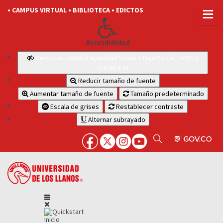
• CAMPUS VIRTUAL
• BIBLIOTECA
• EDICTOS
Accesibilidad
Personas con Discapacidad Visual o Baja Visión: JAWS y
ZOOMTEXT
Reducir tamaño de fuente
Aumentar tamaño de fuente
Tamaño predeterminado
Escala de grises
Restablecer contraste
Alternar subrayado
Inicio