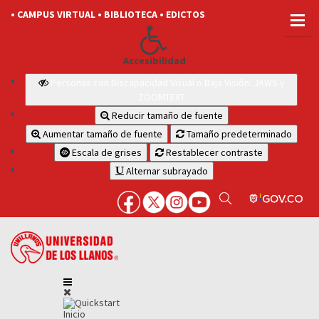
• CAMPUS VIRTUAL
• BIBLIOTECA
• EDICTOS
Accesibilidad
Personas con Discapacidad Visual o Baja Visión: JAWS y
ZOOMTEXT
Reducir tamaño de fuente
Aumentar tamaño de fuente
Tamaño predeterminado
Escala de grises
Restablecer contraste
Alternar subrayado
Inicio