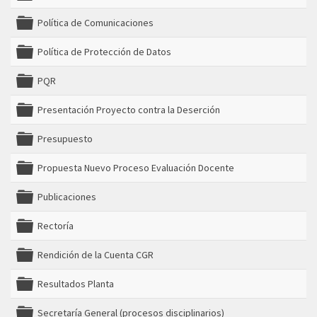
folder
Política de Comunicaciones
folder
Política de Protección de Datos
folder
PQR
folder
Presentación Proyecto contra la Deserción
folder
Presupuesto
folder
Propuesta Nuevo Proceso Evaluación Docente
folder
Publicaciones
folder
Rectoría
folder
Rendición de la Cuenta CGR
folder
Resultados Planta
folder
Secretaría General (procesos disciplinarios)