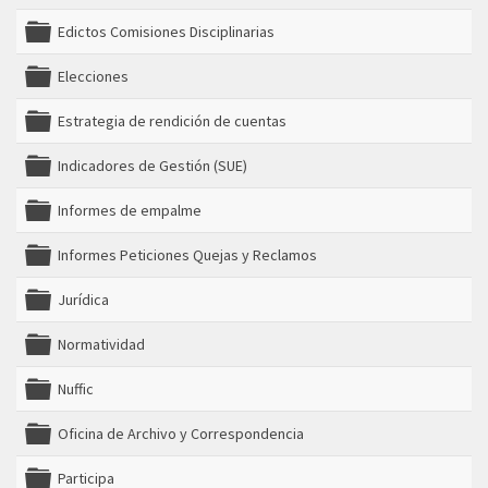
folder
Edictos Comisiones Disciplinarias
folder
Elecciones
folder
Estrategia de rendición de cuentas
folder
Indicadores de Gestión (SUE)
folder
Informes de empalme
folder
Informes Peticiones Quejas y Reclamos
folder
Jurídica
folder
Normatividad
folder
Nuffic
folder
Oficina de Archivo y Correspondencia
folder
Participa