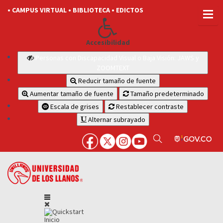
• CAMPUS VIRTUAL
• BIBLIOTECA
• EDICTOS
Accesibilidad
Personas con Discapacidad Visual o Baja Visión: JAWS y
ZOOMTEXT
Reducir tamaño de fuente
Aumentar tamaño de fuente
Tamaño predeterminado
Escala de grises
Restablecer contraste
Alternar subrayado
Inicio