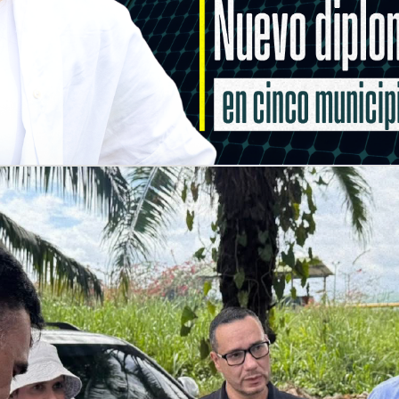
ntes que celebran el conocimiento, la investigación y la comunidad de egr
logros de nuestra institución. ¡No te lo pierdas!
embre 2024
mercial Único
 con actividades y promociones para todos. ¡No te lo pierdas!
omercial Unicentro