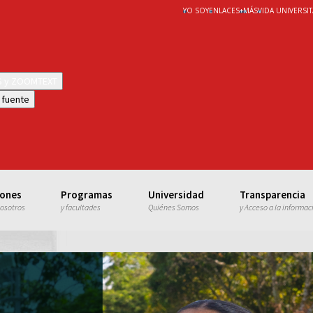
YO SOY
ENLACES
+
MÁS
VIDA UNIVERSIT
WS y ZOOMTEXT
 fuente
iones
Programas
Universidad
Transparencia
nosotros
y facultades
Quiénes Somos
y Acceso a la informac