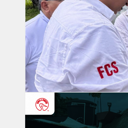
Ubicación:
Plazoleta del
CC. Unicentro
Descripción:
Disfruta de la toma de Unillanos en Unicent
Noviembre 21: Concierto Didáctico - Orquesta
Hora:
10:00 AM
Ubicación:
Auditorio Eduardo Carranza
Descripción:
Vive una experiencia única con la Orquesta S
Noviembre 24: Unillanos Corre 5K y 10K
Hora:
6:00 AM
Ubicación:
Pista Unillanos Barcelona
Descripción:
¡Desafía tus límites! Participa en la carrera