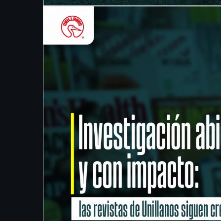
Granada, Meta
Horario de atención: Lunes a Viernes
7:30am a 11:30m y 2:00pm a 5:30pm
Políticas de Privacidad y Términos de Uso:
Términos y Condiciones de Uso
Política de Tratamiento y Protección de Datos Personales
Política de Seguridad de la Información
Estatuto sobre Propiedad Intelectual de la Universidad de l
Llanos (Derechos de autor)
©1974 - 2025 Reservados todos los derechos
Nit: 892.000.757-3