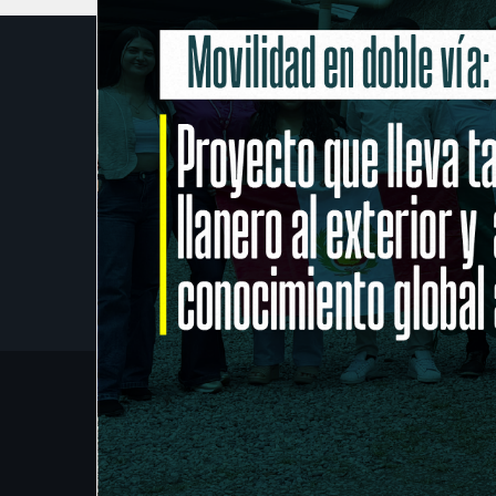
Contratación
Mapa del 
Documentación
Atención 
Servicios y Tramites
Quejas y
Preguntas Frecuentes
Correo El
Atención al Ciudadano
Transpare
Ubícanos:
Campus Barcelona:
Km. 12 Vía Puerto López
Campus San Antonio:
Calle 37 No. 41-02 Barzal
Campus Boquemonte:
KM 2 Via San Juan de Arama -