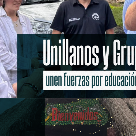
ro con una jornada llena de actividades, exhibiciones y sorpresas.
 Sinfónica del INEM
infónica del INEM, que ofrecerá un concierto didáctico para toda la familia. 
 5K o 10K organizada por Unillanos. ¡Inscríbete y no faltes a esta cita deporti