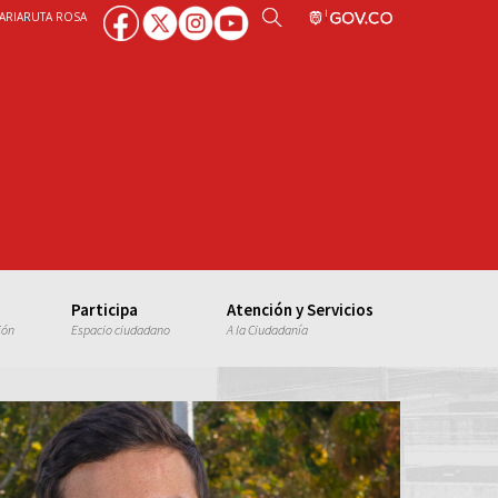
ARIA
RUTA ROSA
Participa
Atención y Servicios
ión
Espacio ciudadano
A la Ciudadanía