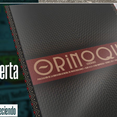
contacto@unillanos.edu.co
PQRS:
quejasyreclamos@unillanos.edu.co
Lineas de atención:
PBX. (57) 608 6611623
línea anticorrupción 018000 918 641
línea nacional 018000 918 641
Whatsapp +57 322 292 31 94
os