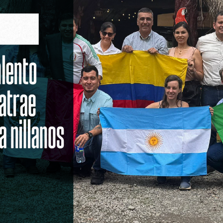
Sitio
Mesa de ayuda
en Linea
Derechos Pecuniarios
 Reclamos
Estadísticas pregrado
ectrónico
Estadísticas posgrado
ncia y Acceso a la Información
Glosario
Contacto:
Notificaciones judiciales:
notificacionesjudiciales@unillanos.edu.co
Ventanilla única virtual: