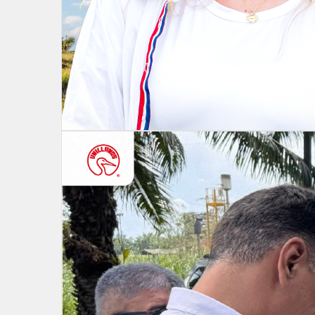
Te invitamos a participar en una serie de eventos emociona
una oportunidad única para conectar, aprender y celebrar los 
Agenda de Eventos - Novi
Noviembre 10: Unillanos se toma el Centro Co
Hora:
3:00 PM
Ubicación:
Plazoleta del
CC. Único
Descripción:
Unillanos llega a tomar el centro comercial
Noviembre 11: Unillanos se toma el Centro C
Hora:
11:00 AM a 3:00 PM