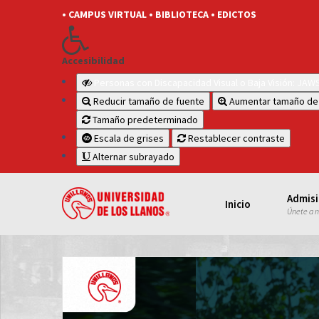
• CAMPUS VIRTUAL
• BIBLIOTECA
• EDICTOS
Accesibilidad
Personas con Discapacidad Visual o Baja Visión: JA
Reducir tamaño de fuente
Aumentar tamaño de
Tamaño predeterminado
Escala de grises
Restablecer contraste
Alternar subrayado
Admis
Inicio
Únete a 