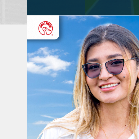
Está aquí:
Inicio
Agenda Celebración 50 años
Agenda Celebración 50 añ
Escrito por
Super User
Creado: 02 Octubre 2024