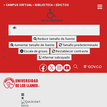
• CAMPUS VIRTUAL
• BIBLIOTECA
• EDICTOS
Accesibilidad
Personas con Discapacidad Visual o Baja Visión: JAWS y
ZOOMTEXT
Reducir tamaño de fuente
Aumentar tamaño de fuente
Tamaño predeterminado
Escala de grises
Restablecer contraste
Alternar subrayado
Inicio