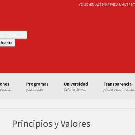
YO SOY
ENLACES
+
MÁS
VIDA UNIVERSIT
WS y ZOOMTEXT
 fuente
iones
Programas
Universidad
Transparencia
nosotros
y facultades
Quiénes Somos
y Acceso a la informac
Principios y Valores