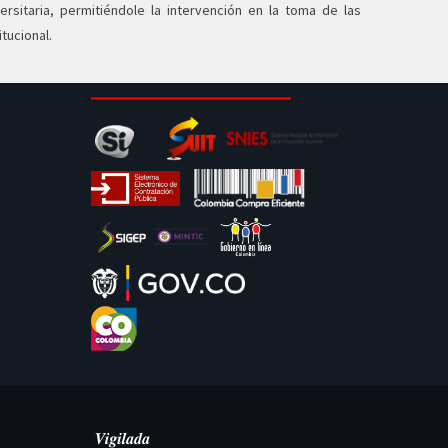
sitaria, permitiéndole la intervención en la toma de las
itucional.