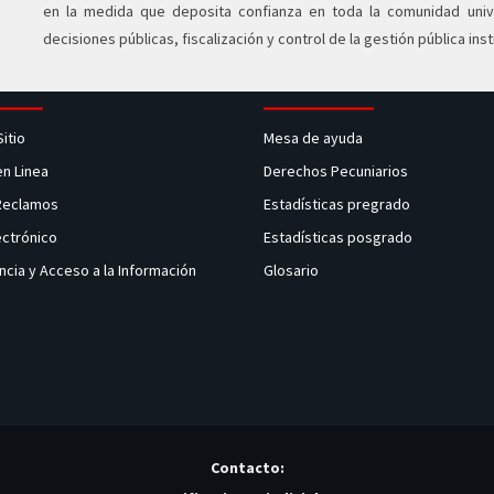
en la medida que deposita confianza en toda la comunidad univer
decisiones públicas, fiscalización y control de la gestión pública inst
Sitio
Mesa de ayuda
en Linea
Derechos Pecuniarios
 Reclamos
Estadísticas pregrado
ectrónico
Estadísticas posgrado
ncia y Acceso a la Información
Glosario
Contacto: