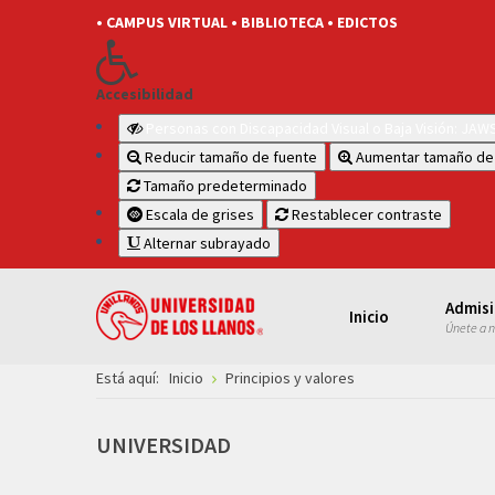
• CAMPUS VIRTUAL
• BIBLIOTECA
• EDICTOS
Accesibilidad
Personas con Discapacidad Visual o Baja Visión: JA
Reducir tamaño de fuente
Aumentar tamaño de
Tamaño predeterminado
Escala de grises
Restablecer contraste
Alternar subrayado
Admis
Inicio
Únete a 
Está aquí:
Inicio
Principios y valores
UNIVERSIDAD