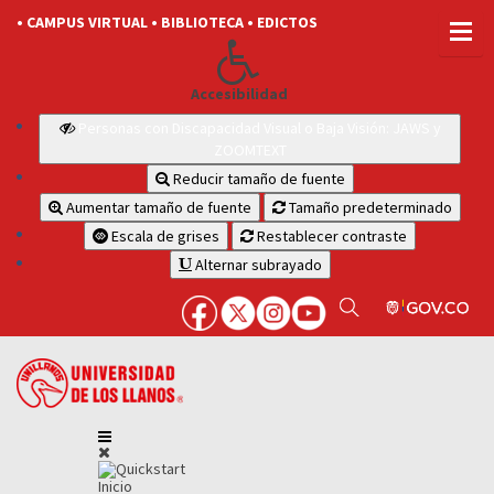
• CAMPUS VIRTUAL
• BIBLIOTECA
• EDICTOS
Accesibilidad
Personas con Discapacidad Visual o Baja Visión: JAWS y
ZOOMTEXT
Reducir tamaño de fuente
Aumentar tamaño de fuente
Tamaño predeterminado
Escala de grises
Restablecer contraste
Alternar subrayado
Inicio