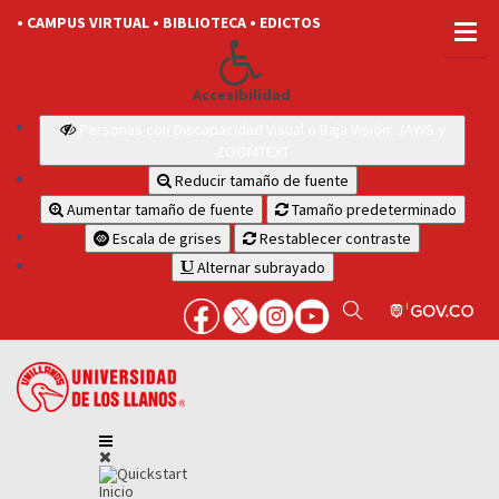
• CAMPUS VIRTUAL
• BIBLIOTECA
• EDICTOS
Accesibilidad
Personas con Discapacidad Visual o Baja Visión: JAWS y
ZOOMTEXT
Reducir tamaño de fuente
Aumentar tamaño de fuente
Tamaño predeterminado
Escala de grises
Restablecer contraste
Alternar subrayado
Inicio