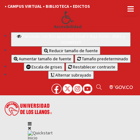
• CAMPUS VIRTUAL
• BIBLIOTECA
• EDICTOS
Accesibilidad
Personas con Discapacidad Visual o Baja Visión: JAWS y
ZOOMTEXT
Reducir tamaño de fuente
Aumentar tamaño de fuente
Tamaño predeterminado
Escala de grises
Restablecer contraste
Alternar subrayado
Inicio