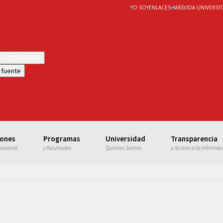
YO SOY
ENLACES
+
MÁS
VIDA UNIVERSIT
WS y ZOOMTEXT
 fuente
iones
Programas
Universidad
Transparencia
nosotros
y facultades
Quiénes Somos
y Acceso a la informac