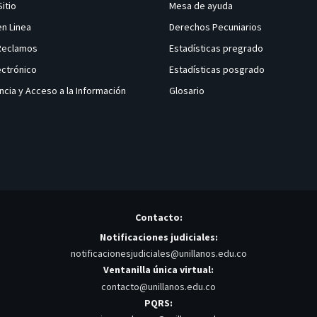
Sitio
Mesa de ayuda
en Linea
Derechos Pecuniarios
 Reclamos
Estadísticas pregrado
ectrónico
Estadísticas posgrado
ncia y Acceso a la Información
Glosario
Contacto:
Notificaciones judiciales:
notificacionesjudiciales@unillanos.edu.co
Ventanilla única virtual:
contacto@unillanos.edu.co
PQRS: