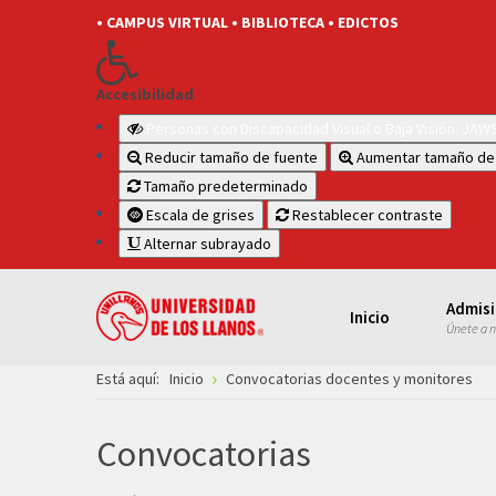
• CAMPUS VIRTUAL
• BIBLIOTECA
• EDICTOS
Accesibilidad
Personas con Discapacidad Visual o Baja Visión: JA
Reducir tamaño de fuente
Aumentar tamaño de
Tamaño predeterminado
Escala de grises
Restablecer contraste
Alternar subrayado
Admis
Inicio
Únete a 
Está aquí:
Inicio
Convocatorias docentes y monitores
Convocatorias