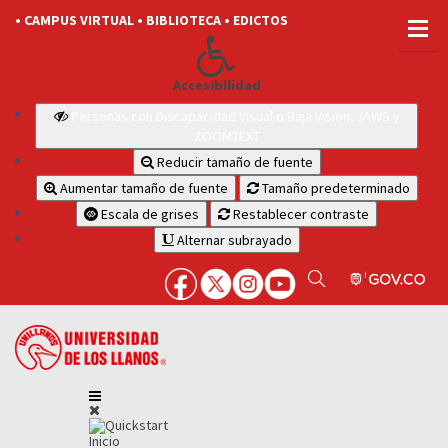
• CAMPUS VIRTUAL
• BIBLIOTECA
• EDICTOS
Accesibilidad
Personas con Discapacidad Visual o Baja Visión: JAWS y
ZOOMTEXT
Reducir tamaño de fuente
Aumentar tamaño de fuente
Tamaño predeterminado
Escala de grises
Restablecer contraste
Alternar subrayado
Inicio