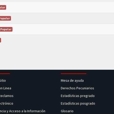
ular
Popular
Popular
Sitio
Mesa de ayuda
en Linea
Derechos Pecuniarios
 Reclamos
Estadísticas pregrado
ectrónico
Estadísticas posgrado
ncia y Acceso a la Información
Glosario