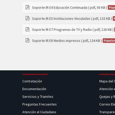
Soporte IR E4 Educación Continuada
( pdf, 93 KB )
Pop
pdf
Soporte IR E5 Instituciones Vinculadas
( pdf, 132 KB )
pdf
Soporte IR E7 Programas de TV y Radio
( pdf, 128 KB )
pdf
Soporte IR E8 Medios impresos
( pdf, 134 KB )
Popular
pdf
Contratación
Mapa del 
Documentación
Atención 
Servicios y Tramites
Quejas y
Preguntas Frecuentes
Correo El
Atención al Ciudadano
Transpare