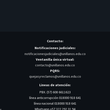
Contacto:
Notificaciones judiciales:
notificacionesjudiciales@unillanos.edu.co
Ventanilla única virtual:
contacto@unillanos.edu.co
PQRS:
quejasyreclamos@unillanos.edu.co
Lineas de atención:
PBX. (57) 608 6611623
línea anticorrupción 018000 918 641
línea nacional 018000 918 641
Whatsapp +57 322 292 31 94
os