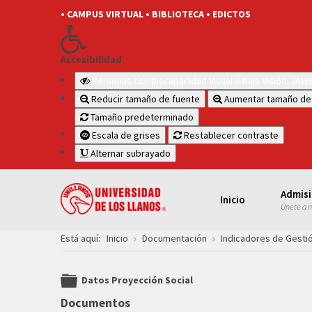
• CAMPUS VIRTUAL
• BIBLIOTECA
• EDICTOS
Accesibilidad
Personas con Discapacidad Visual o Baja Visión: JA
Reducir tamaño de fuente
Aumentar tamaño de
Tamaño predeterminado
Escala de grises
Restablecer contraste
Alternar subrayado
Admis
Inicio
Únete a 
Está aquí:
Inicio
Documentación
Indicadores de Gestió
Datos Proyección Social
folder
Documentos