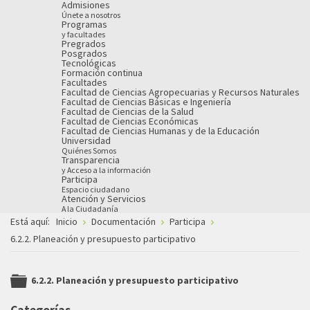
Admisiones
Únete a nosotros
Programas
y facultades
Pregrados
Posgrados
Tecnológicas
Formación continua
Facultades
Facultad de Ciencias Agropecuarias y Recursos Naturales
Facultad de Ciencias Básicas e Ingeniería
Facultad de Ciencias de la Salud
Facultad de Ciencias Económicas
Facultad de Ciencias Humanas y de la Educación
Universidad
Quiénes Somos
Transparencia
y Acceso a la información
Participa
Espacio ciudadano
Atención y Servicios
A la Ciudadanía
Está aquí:
Inicio
Documentación
Participa
6.2.2. Planeación y presupuesto participativo
6.2.2. Planeación y presupuesto participativo
folder