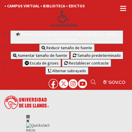
• CAMPUS VIRTUAL
• BIBLIOTECA
• EDICTOS
Accesibilidad
Personas con Discapacidad Visual o Baja Visión: JAWS y
ZOOMTEXT
Reducir tamaño de fuente
Aumentar tamaño de fuente
Tamaño predeterminado
Escala de grises
Restablecer contraste
Alternar subrayado
Inicio