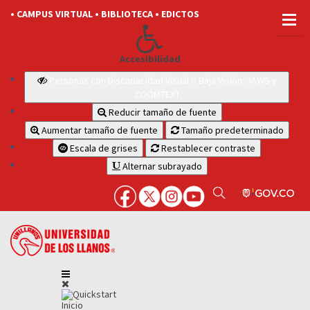
• CAMPUS VIRTUAL
• BIBLIOTECA
• EDICTOS
Accesibilidad
Personas con Discapacidad Visual o Baja Visión: JAWS y
ZOOMTEXT
Reducir tamaño de fuente
Aumentar tamaño de fuente
Tamaño predeterminado
Escala de grises
Restablecer contraste
Alternar subrayado
Inicio