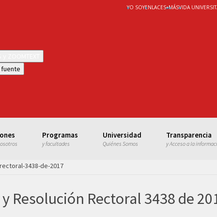
YO SOY
ENLACES
+
MÁS
VIDA UNIVERSIT
WS y ZOOMTEXT
 fuente
iones
Programas
Universidad
Transparencia
nosotros
y facultades
Quiénes Somos
y Acceso a la informac
-rectoral-3438-de-2017
 y Resolución Rectoral 3438 de 20