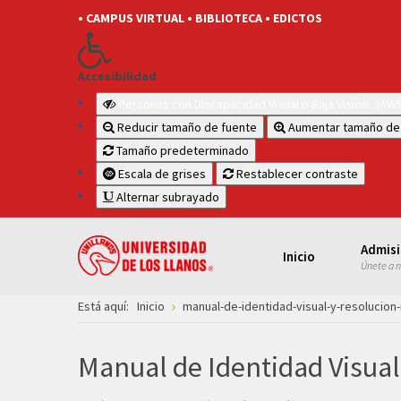
• CAMPUS VIRTUAL
• BIBLIOTECA
• EDICTOS
Accesibilidad
Personas con Discapacidad Visual o Baja Visión: JA
Reducir tamaño de fuente
Aumentar tamaño de
Tamaño predeterminado
Escala de grises
Restablecer contraste
Alternar subrayado
Admis
Inicio
Únete a 
Está aquí:
Inicio
manual-de-identidad-visual-y-resolucion
Manual de Identidad Visual