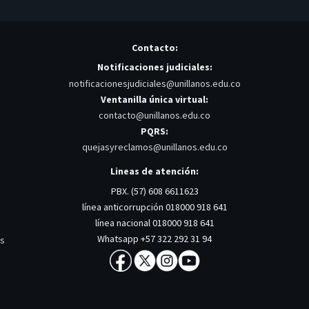
Contacto:
Notificaciones judiciales:
notificacionesjudiciales@unillanos.edu.co
Ventanilla única virtual:
contacto@unillanos.edu.co
PQRS:
quejasyreclamos@unillanos.edu.co
Lineas de atención:
PBX. (57) 608 6611623
línea anticorrupción 018000 918 641
línea nacional 018000 918 641
Whatsapp +57 322 292 31 94
os