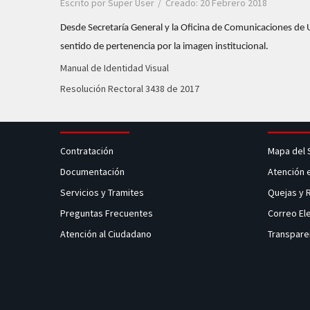
Escrito por
Super User
Creado: 20 Febrero 2018
Desde Secretaría General y la Oficina de Comunicaciones de U
sentido de pertenencia por la imagen institucional.
Manual de Identidad Visual
Resolución Rectoral 3438 de 2017
Contratación
Mapa del 
Documentación
Atención 
Servicios y Tramites
Quejas y
Preguntas Frecuentes
Correo El
Atención al Ciudadano
Transpare