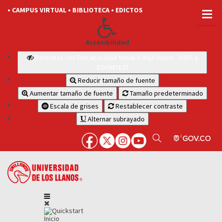
• CAMPUS VIRTUAL
• BIBLIOTECA
• EDICTOS
Accesibilidad
Personas con Discapacidad Visual o Baja Visión: JAWS y
ZOOMTEXT
Reducir tamaño de fuente
Aumentar tamaño de fuente
Tamaño predeterminado
Escala de grises
Restablecer contraste
Alternar subrayado
Inicio