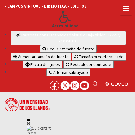
• CAMPUS VIRTUAL
• BIBLIOTECA
• EDICTOS
Accesibilidad
Personas con Discapacidad Visual o Baja Visión: JAWS y
ZOOMTEXT
Reducir tamaño de fuente
Aumentar tamaño de fuente
Tamaño predeterminado
Escala de grises
Restablecer contraste
Alternar subrayado
Inicio