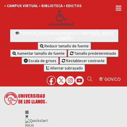
• CAMPUS VIRTUAL
• BIBLIOTECA
• EDICTOS
Accesibilidad
Personas con Discapacidad Visual o Baja Visión: JAWS y
ZOOMTEXT
Reducir tamaño de fuente
Aumentar tamaño de fuente
Tamaño predeterminado
Escala de grises
Restablecer contraste
Alternar subrayado
Inicio