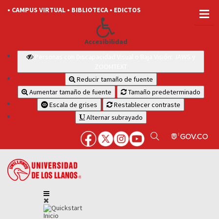
• CAMPUS VIRTUAL
• BIBLIOTECA
• EDICTOS
Accesibilidad
Personas con Discapacidad Visual o Baja Visión: JAWS y
ZOOMTEXT
Reducir tamaño de fuente
Aumentar tamaño de fuente
Tamaño predeterminado
Escala de grises
Restablecer contraste
Alternar subrayado
Inicio