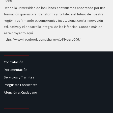
huella.
Desde la Universidad de los Llanos continuamos apostando por una
formación que inspira, transforma y fortalece el futuro de nuestra
región, reafirmando el compromiso institucional con la innovación
educativa y el desarrollo integral de las infancias. Conoce más de
este proyecto aquí:
https://www.facebook.com/share/v/14NxogrcCQt/
Contratación
Documentación
Servicios y Tramites
Preguntas Frecuentes
Atención al Ciudadano