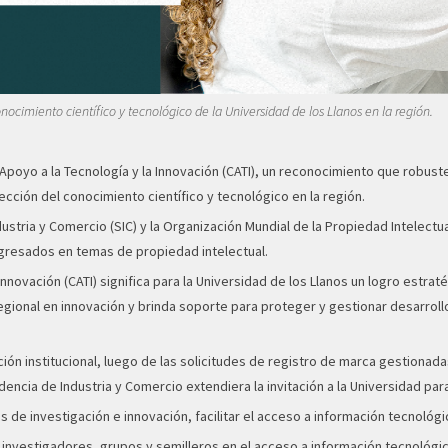
nocimiento científico y tecnológico de la Universidad de los Llanos en la región.
poyo a la Tecnología y la Innovación (CATI), un reconocimiento que robust
ección del conocimiento científico y tecnológico en la región.
tria y Comercio (SIC) y la Organización Mundial de la Propiedad Intelectual 
egresados en temas de propiedad intelectual.
novación (CATI) significa para la Universidad de los Llanos un logro estrat
gional en innovación y brinda soporte para proteger y gestionar desarrollo
ción institucional, luego de las solicitudes de registro de marca gestionad
encia de Industria y Comercio extendiera la invitación a la Universidad par
 de investigación e innovación, facilitar el acceso a información tecnoló
 investigadores, grupos y semilleros en el acceso a información tecnológica