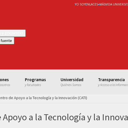
YO SOY
ENLACES
+
MÁS
VIDA UNIVERSIT
WS y ZOOMTEXT
 fuente
iones
Programas
Universidad
Transparencia
nosotros
y facultades
Quiénes Somos
y Acceso a la informac
ntro de Apoyo a la Tecnología y la Innovación (CATI)
 Apoyo a la Tecnología y la Innova