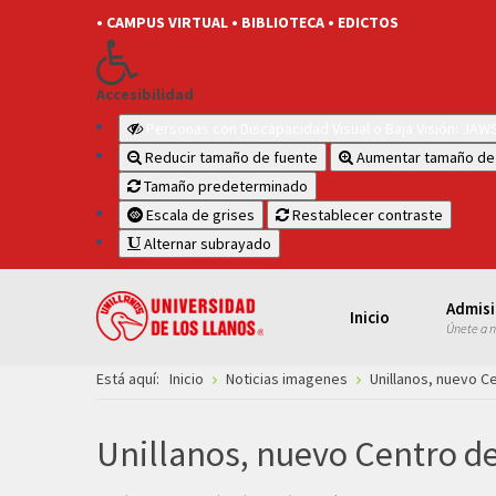
• CAMPUS VIRTUAL
• BIBLIOTECA
• EDICTOS
Accesibilidad
Personas con Discapacidad Visual o Baja Visión: JA
Reducir tamaño de fuente
Aumentar tamaño de
Tamaño predeterminado
Escala de grises
Restablecer contraste
Alternar subrayado
Admis
Inicio
Únete a 
Está aquí:
Inicio
Noticias imagenes
Unillanos, nuevo Ce
Unillanos, nuevo Centro de