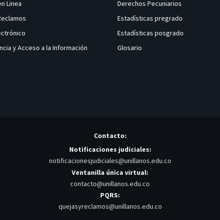
en Linea
Derechos Pecuniarios
 Reclamos
Estadísticas pregrado
ectrónico
Estadísticas posgrado
ncia y Acceso a la Información
Glosario
Contacto:
Notificaciones judiciales:
notificacionesjudiciales@unillanos.edu.co
Ventanilla única virtual:
contacto@unillanos.edu.co
PQRS:
quejasyreclamos@unillanos.edu.co