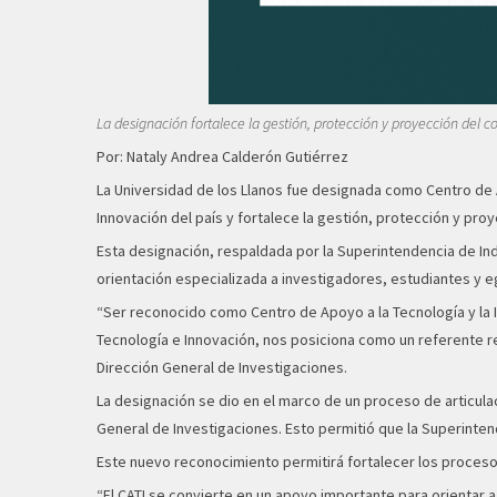
La designación fortalece la gestión, protección y proyección del co
Por: Nataly Andrea Calderón Gutiérrez
La Universidad de los Llanos fue designada como Centro de A
Innovación del país y fortalece la gestión, protección y proy
Esta designación, respaldada por la Superintendencia de Indus
orientación especializada a investigadores, estudiantes y 
“Ser reconocido como Centro de Apoyo a la Tecnología y la In
Tecnología e Innovación, nos posiciona como un referente re
Dirección General de Investigaciones.
La designación se dio en el marco de un proceso de articula
General de Investigaciones. Esto permitió que la Superintend
Este nuevo reconocimiento permitirá fortalecer los procesos
“El CATI se convierte en un apoyo importante para orientar a