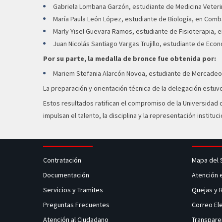
Gabriela Lombana Garzón, estudiante de Medicina Veterin
María Paula León López, estudiante de Biología, en Comb
Marly Yisel Guevara Ramos, estudiante de Fisioterapia,
Juan Nicolás Santiago Vargas Trujillo, estudiante de Ec
Por su parte, la medalla de bronce fue obtenida por:
Mariem Stefania Alarcón Novoa, estudiante de Mercadeo
La preparación y orientación técnica de la delegación estu
Estos resultados ratifican el compromiso de la Universidad 
impulsan el talento, la disciplina y la representación institu
Contratación
Mapa del 
Documentación
Atención 
Servicios y Tramites
Quejas y
Preguntas Frecuentes
Correo El
Atención al Ciudadano
Transpare