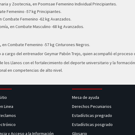
aria y Zootecnia, en Poomsae Femenino Individual Principiantes.
ate Femenino -57 kg Principiantes.
 en Combate Femenino -62 kg Avanzados.
onomía, en Combate Masculino -68 kg Avanzados.
, en Combate Femenino -57 kg Cinturones Negros.
vo a cargo del entrenador Geymar Pabón Trejo, quien acompañó el proceso c
de los Llanos con el fortalecimiento del deporte universitario y la formac
cional en competencias de alto nivel.
Sitio
Mesa de ayuda
en Linea
Derechos Pecuniarios
 Reclamos
Estadísticas pregrado
ectrónico
Estadísticas posgrado
ncia y Acceso a la Información
Glosario