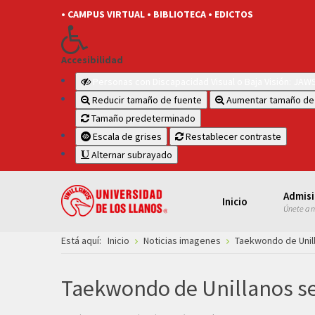
• CAMPUS VIRTUAL
• BIBLIOTECA
• EDICTOS
Accesibilidad
Personas con Discapacidad Visual o Baja Visión: JA
Reducir tamaño de fuente
Aumentar tamaño de
Tamaño predeterminado
Escala de grises
Restablecer contraste
Alternar subrayado
Admis
Inicio
Únete a 
Está aquí:
Inicio
Noticias imagenes
Taekwondo de Unill
Taekwondo de Unillanos se