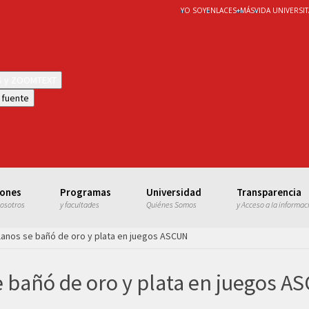
YO SOY
ENLACES
+
MÁS
VIDA UNIVERSIT
WS y ZOOMTEXT
 fuente
iones
Programas
Universidad
Transparencia
nosotros
y facultades
Quiénes Somos
y Acceso a la informac
anos se bañó de oro y plata en juegos ASCUN
 bañó de oro y plata en juegos A