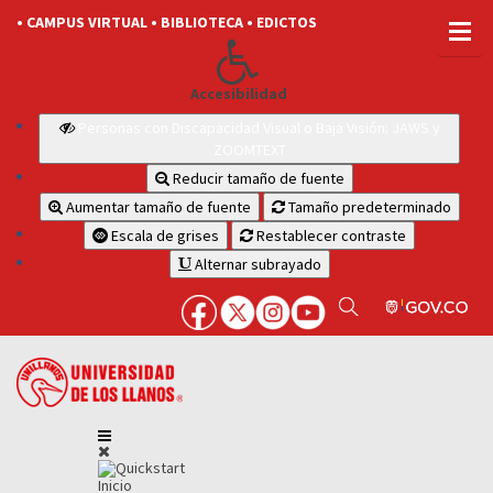
• CAMPUS VIRTUAL
• BIBLIOTECA
• EDICTOS
Accesibilidad
Personas con Discapacidad Visual o Baja Visión: JAWS y
ZOOMTEXT
Reducir tamaño de fuente
Aumentar tamaño de fuente
Tamaño predeterminado
Escala de grises
Restablecer contraste
Alternar subrayado
Inicio