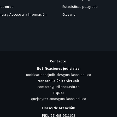
ectrónico
Estadísticas posgrado
ncia y Acceso a la Información
Glosario
Contacto:
Notificaciones judiciales:
notificacionesjudiciales@unillanos.edu.co
Ventanilla única virtual:
contacto@unillanos.edu.co
PQRS:
quejasyreclamos@unillanos.edu.co
Lineas de atención:
PBX. (57) 608 6611623