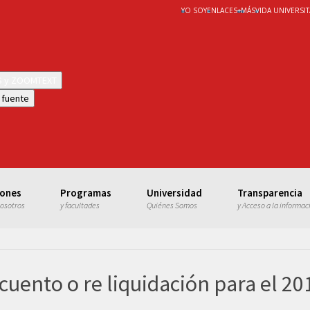
YO SOY
ENLACES
+
MÁS
VIDA UNIVERSIT
WS y ZOOMTEXT
 fuente
iones
Programas
Universidad
Transparencia
nosotros
y facultades
Quiénes Somos
y Acceso a la informac
cuento o re liquidación para el 201