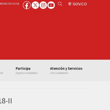
ARIA
RUTA ROSA
Participa
Atención y Servicios
ión
Espacio ciudadano
A la Ciudadanía
8-II