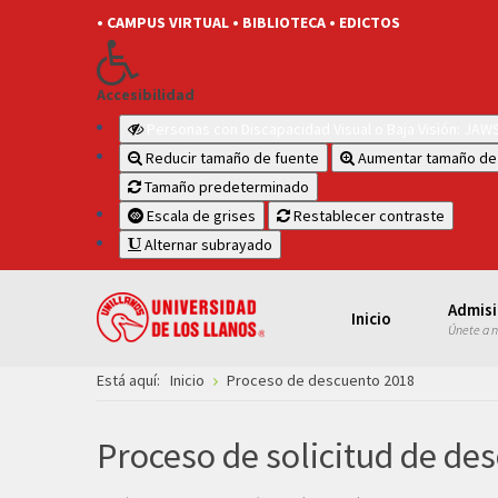
• CAMPUS VIRTUAL
• BIBLIOTECA
• EDICTOS
Accesibilidad
Personas con Discapacidad Visual o Baja Visión: JA
Reducir tamaño de fuente
Aumentar tamaño de
Tamaño predeterminado
Escala de grises
Restablecer contraste
Alternar subrayado
Admis
Inicio
Únete a 
Está aquí:
Inicio
Proceso de descuento 2018
Proceso de solicitud de des