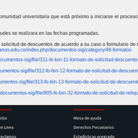
 comunidad universitaria que está próximo a iniciarse el proceso
citudes se realizara en las fechas programadas.
 solicitud de descuentos de acuerdo a su caso o formulario de 
illanos.edu.co/index.php/documentos-sig/category/48-formatos
documentos-sig/file/311-fo-bin-11-formato-de-solicitud-descuen
ocumentos-sig/file/312-fo-bin-12-formato-de-solicitud-de-descu
cumentos-sig/file/313-fo-bin-13-formato-de-solicitud-de-descuent
/documentos-sig/file/905-fo-bin-32-formato-de-solicitud-de-reliq
Sitio
Mesa de ayuda
en Linea
Derechos Pecuniarios
 Reclamos
Estadísticas pregrado