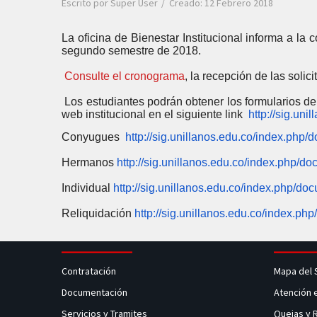
Escrito por
Super User
Creado: 12 Febrero 2018
La oficina de Bienestar Institucional informa a la
segundo semestre de 2018.
Consulte el cronograma
, la recepción de las soli
Los estudiantes podrán obtener los formularios de
web institucional en el siguiente link
http://sig.un
Conyugues
http://sig.unillanos.edu.co/index.php/
Hermanos
http://sig.unillanos.edu.co/index.php/d
Individual
http://sig.unillanos.edu.co/index.php/do
Reliquidación
http://sig.unillanos.edu.co/index.php
Contratación
Mapa del 
Documentación
Atención 
Servicios y Tramites
Quejas y