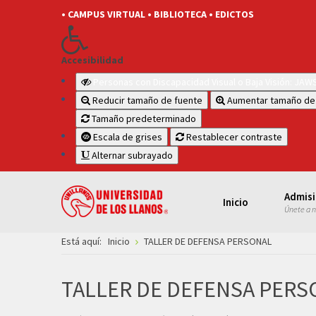
• CAMPUS VIRTUAL
• BIBLIOTECA
• EDICTOS
Accesibilidad
Personas con Discapacidad Visual o Baja Visión: JA
Reducir tamaño de fuente
Aumentar tamaño de
Tamaño predeterminado
Escala de grises
Restablecer contraste
Alternar subrayado
Admis
Inicio
Únete a 
Está aquí:
Inicio
TALLER DE DEFENSA PERSONAL
TALLER DE DEFENSA PERS