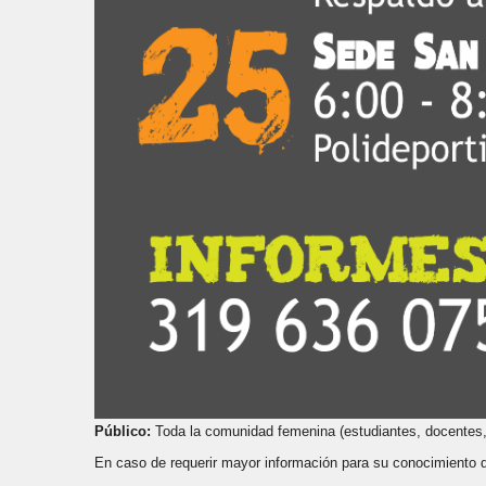
Público:
Toda la comunidad femenina (estudiantes, docentes,
En caso de requerir mayor información para su conocimiento d