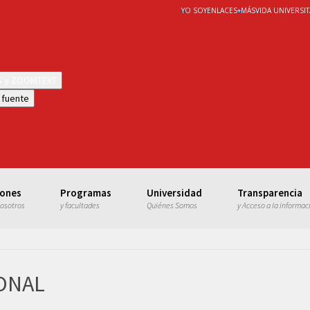
YO SOY
ENLACES
+
MÁS
VIDA UNIVERSIT
WS y ZOOMTEXT
 fuente
iones
Programas
Universidad
Transparencia
nosotros
y facultades
Quiénes Somos
y Acceso a la informac
ONAL