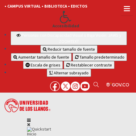
• CAMPUS VIRTUAL
• BIBLIOTECA
• EDICTOS
Accesibilidad
Personas con Discapacidad Visual o Baja Visión: JAWS y
ZOOMTEXT
Reducir tamaño de fuente
Aumentar tamaño de fuente
Tamaño predeterminado
Escala de grises
Restablecer contraste
Alternar subrayado
Inicio