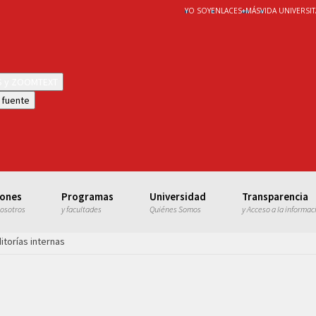
YO SOY
ENLACES
+
MÁS
VIDA UNIVERSIT
WS y ZOOMTEXT
 fuente
iones
Programas
Universidad
Transparencia
nosotros
y facultades
Quiénes Somos
y Acceso a la informac
itorías internas