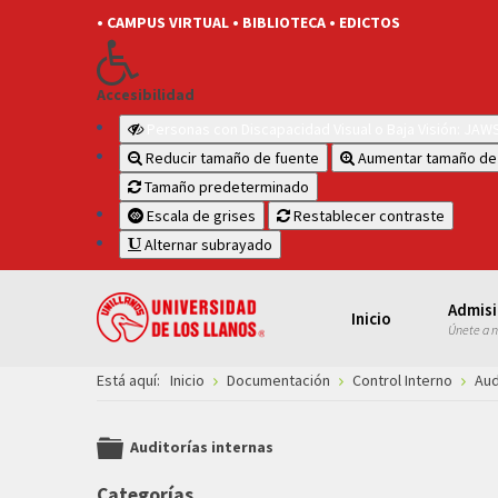
• CAMPUS VIRTUAL
• BIBLIOTECA
• EDICTOS
Accesibilidad
Personas con Discapacidad Visual o Baja Visión: JA
Reducir tamaño de fuente
Aumentar tamaño de
Tamaño predeterminado
Escala de grises
Restablecer contraste
Alternar subrayado
Admis
Inicio
Únete a 
Está aquí:
Inicio
Documentación
Control Interno
Aud
Auditorías internas
folder
Categorías