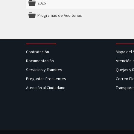
2026
folder
Programas de Auditorias
folder
Contratación
Mapa del 
Documentación
Atención 
Servicios y Tramites
Quejas y
Preguntas Frecuentes
Correo El
Atención al Ciudadano
Transpare