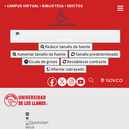
• CAMPUS VIRTUAL
• BIBLIOTECA
• EDICTOS
Accesibilidad
Personas con Discapacidad Visual o Baja Visión: JAWS y
ZOOMTEXT
Reducir tamaño de fuente
Aumentar tamaño de fuente
Tamaño predeterminado
Escala de grises
Restablecer contraste
Alternar subrayado
Inicio