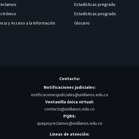
 Reclamos
Estadísticas pregrado
ectrónico
Estadísticas posgrado
ncia y Acceso a la Información
Glosario
Contacto:
Notificaciones judiciales:
notificacionesjudiciales@unillanos.edu.co
Ventanilla única virtual:
contacto@unillanos.edu.co
PQRS:
quejasyreclamos@unillanos.edu.co
Lineas de atención: