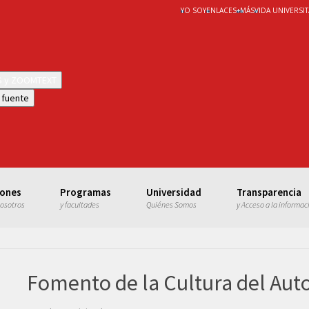
YO SOY
ENLACES
+
MÁS
VIDA UNIVERSIT
WS y ZOOMTEXT
 fuente
iones
Programas
Universidad
Transparencia
nosotros
y facultades
Quiénes Somos
y Acceso a la informac
Fomento de la Cultura del Aut