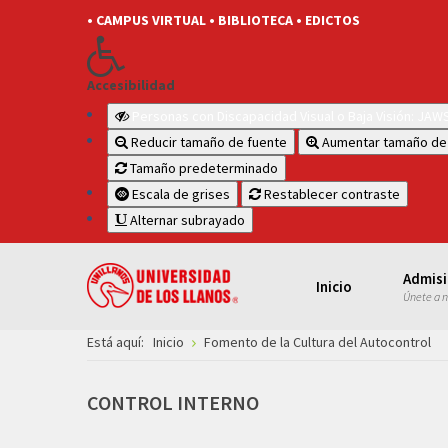
• CAMPUS VIRTUAL
• BIBLIOTECA
• EDICTOS
Accesibilidad
Personas con Discapacidad Visual o Baja Visión: JA
Reducir tamaño de fuente
Aumentar tamaño de
Tamaño predeterminado
Escala de grises
Restablecer contraste
Alternar subrayado
Admis
Inicio
Únete a 
Está aquí:
Inicio
Fomento de la Cultura del Autocontrol
CONTROL
INTERNO