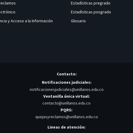
 Reclamos
Estadísticas pregrado
ectrónico
Estadísticas posgrado
ncia y Acceso a la Información
Glosario
Contacto:
Notificaciones judiciales:
notificacionesjudiciales@unillanos.edu.co
Ventanilla única virtual:
contacto@unillanos.edu.co
PQRS:
quejasyreclamos@unillanos.edu.co
Lineas de atención: