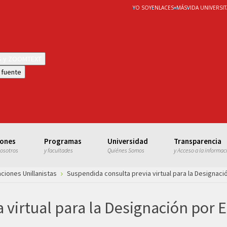
YO SOY
ENLACES
+
MÁS
VIDA UNIVERSIT
WS y ZOOMTEXT
 fuente
iones
Programas
Universidad
Transparencia
nosotros
y facultades
Quiénes Somos
y Acceso a la informac
ciones Unillanistas
Suspendida consulta previa virtual para la Designaci
 virtual para la Designación por E