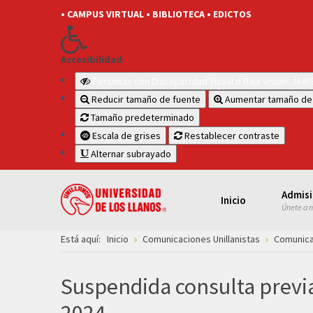
• CAMPUS VIRTUAL
• BIBLIOTECA
• EDICTOS
Accesibilidad
Personas con Discapacidad Visual o Baja Visión: JA
Reducir tamaño de fuente
Aumentar tamaño de
Tamaño predeterminado
Escala de grises
Restablecer contraste
Alternar subrayado
Admis
Inicio
Únete a 
Está aquí:
Inicio
Comunicaciones Unillanistas
Comunica
Suspendida consulta previa