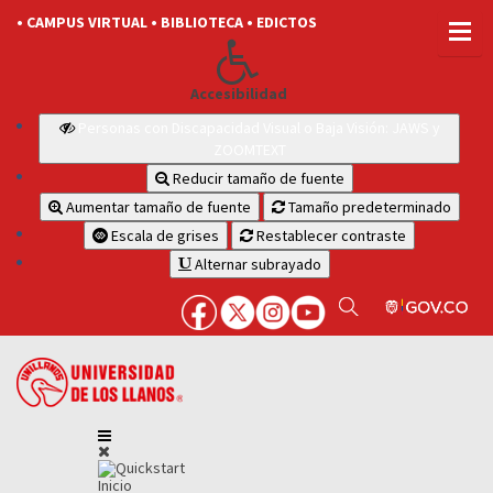
• CAMPUS VIRTUAL
• BIBLIOTECA
• EDICTOS
Accesibilidad
Personas con Discapacidad Visual o Baja Visión: JAWS y
ZOOMTEXT
Reducir tamaño de fuente
Aumentar tamaño de fuente
Tamaño predeterminado
Escala de grises
Restablecer contraste
Alternar subrayado
Inicio