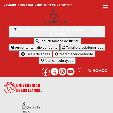
• CAMPUS VIRTUAL
• BIBLIOTECA
• EDICTOS
Accesibilidad
Personas con Discapacidad Visual o Baja Visión: JAWS y
ZOOMTEXT
Reducir tamaño de fuente
Aumentar tamaño de fuente
Tamaño predeterminado
Escala de grises
Restablecer contraste
Alternar subrayado
Inicio