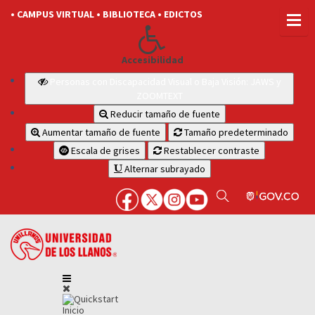
• CAMPUS VIRTUAL
• BIBLIOTECA
• EDICTOS
Accesibilidad
Personas con Discapacidad Visual o Baja Visión: JAWS y
ZOOMTEXT
Reducir tamaño de fuente
Aumentar tamaño de fuente
Tamaño predeterminado
Escala de grises
Restablecer contraste
Alternar subrayado
Inicio