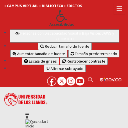
• CAMPUS VIRTUAL
• BIBLIOTECA
• EDICTOS
Accesibilidad
Personas con Discapacidad Visual o Baja Visión: JAWS y
ZOOMTEXT
Reducir tamaño de fuente
Aumentar tamaño de fuente
Tamaño predeterminado
Escala de grises
Restablecer contraste
Alternar subrayado
Inicio