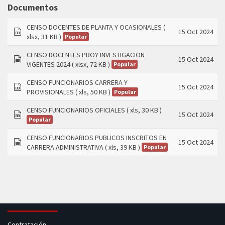
folder
Documentos
CENSO DOCENTES DE PLANTA Y OCASIONALES
(
15 Oct 2024
xlsx, 31 KB )
Popular
spreadsheet
CENSO DOCENTES PROY INVESTIGACION
15 Oct 2024
VIGENTES 2024
( xlsx, 72 KB )
Popular
spreadsheet
CENSO FUNCIONARIOS CARRERA Y
15 Oct 2024
PROVISIONALES
( xls, 50 KB )
Popular
spreadsheet
CENSO FUNCIONARIOS OFICIALES
( xls, 30 KB )
15 Oct 2024
Popular
spreadsheet
CENSO FUNCIONARIOS PUBLICOS INSCRITOS EN
15 Oct 2024
CARRERA ADMINISTRATIVA
( xls, 39 KB )
Popular
spreadsheet
Contratación