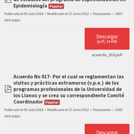
pdf
Epidemiología
Popular
Publicado el 05 Julio 2018
Modificado el 13 Junio 2022
Por
pasante
1833
descargas
Descargar
(
pdf,
34 KB
)
acuerdo_016.pdf
Acuerdo No 017- Por el cual se reglamentan las
visitas y prácticas extramuros (v.p.e.) de los
programas profesionales de la Universidad de
pdf
los Llanos y se crea su correspondiente Comité
Coordinador
Popular
Publicado el 05 Julio 2018
Modificado el 13 Junio 2022
Por
pasante
2260
descargas
Descargar