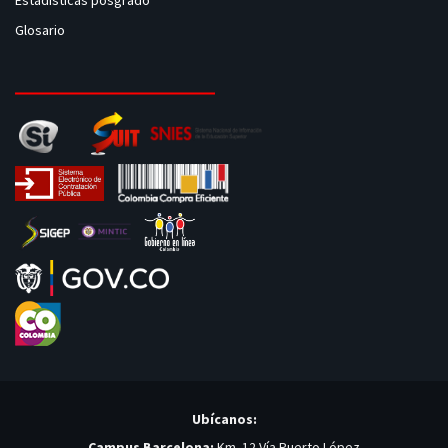
Estadísticas posgrado
Glosario
Ubícanos:
Campus Barcelona:
Km. 12 Vía Puerto López