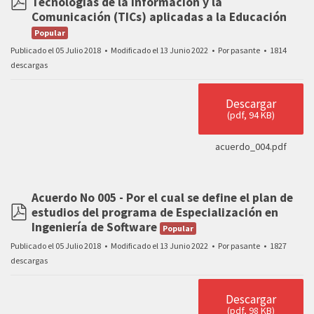
Tecnologías de la Información y la
pdf
Comunicación (TICs) aplicadas a la Educación
Popular
Publicado el 05 Julio 2018
Modificado el 13 Junio 2022
Por
pasante
1814
descargas
Descargar
(
pdf,
94 KB
)
acuerdo_004.pdf
Acuerdo No 005 - Por el cual se define el plan de
estudios del programa de Especialización en
pdf
Ingeniería de Software
Popular
Publicado el 05 Julio 2018
Modificado el 13 Junio 2022
Por
pasante
1827
descargas
Descargar
(
pdf,
98 KB
)