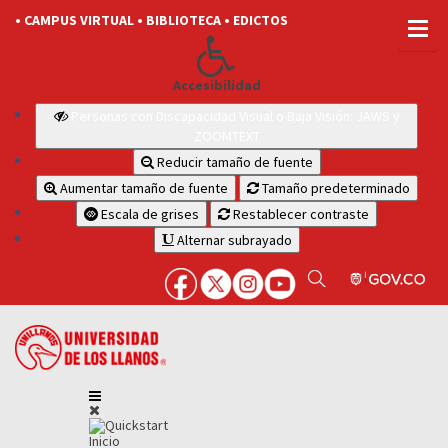
• CAMPUS VIRTUAL
• BIBLIOTECA
• EDICTOS
Accesibilidad
Personas con Discapacidad Visual o Baja Visión: JAWS y
ZOOMTEXT
Reducir tamaño de fuente
Aumentar tamaño de fuente
Tamaño predeterminado
Escala de grises
Restablecer contraste
Alternar subrayado
Inicio