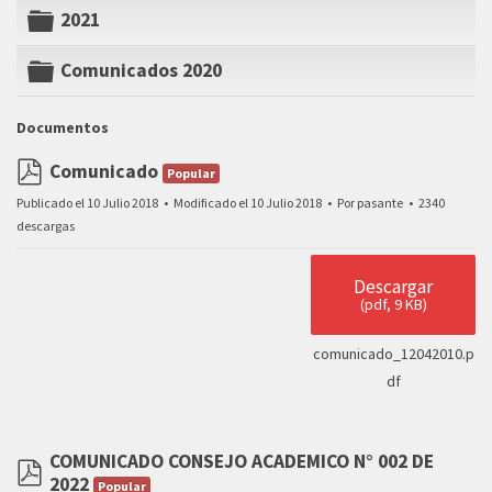
2021
folder
Comunicados 2020
folder
Documentos
Comunicado
Popular
pdf
Publicado el 10 Julio 2018
Modificado el 10 Julio 2018
Por
pasante
2340
descargas
Descargar
(
pdf,
9 KB
)
comunicado_12042010.p
df
COMUNICADO CONSEJO ACADEMICO N° 002 DE
2022
Popular