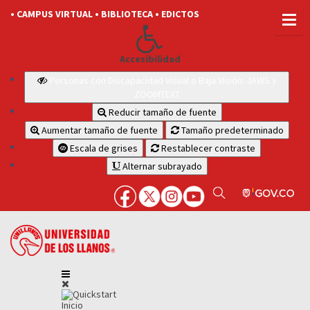
• CAMPUS VIRTUAL
• BIBLIOTECA
• EDICTOS
Accesibilidad
Personas con Discapacidad Visual o Baja Visión: JAWS y
ZOOMTEXT
Reducir tamaño de fuente
Aumentar tamaño de fuente
Tamaño predeterminado
Escala de grises
Restablecer contraste
Alternar subrayado
Inicio