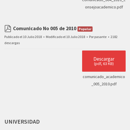
onsejoacademico.pdf
Comunicado No 005 de 2010
Popular
pdf
Publicado el 10 Julio 2018
Modificado el 10 Julio 2018
Por
pasante
2182
descargas
Descargar
(
pdf,
63 KB
)
comunicado_academico
_005_2010.pdf
UNIVERSIDAD