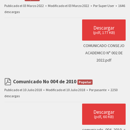
pdf
Publicado el 03 Marzo 2022
Modificado el 03 Marzo 2022
Por
Super User
1646
descargas
Descargar
(
pdf,
177 KB
)
COMUNICADO CONSEJO
ACADEMICO N° 002 DE
2022.pdf
Comunicado No 004 de 2010
Popular
pdf
Publicado el 10 Julio 2018
Modificado el 10 Julio 2018
Por
pasante
2250
descargas
Descargar
(
pdf,
60 KB
)
comunicado_004_2010_c