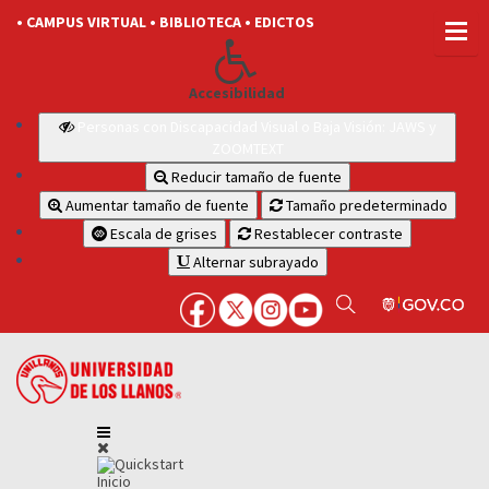
• CAMPUS VIRTUAL
• BIBLIOTECA
• EDICTOS
Accesibilidad
Personas con Discapacidad Visual o Baja Visión: JAWS y
ZOOMTEXT
Reducir tamaño de fuente
Aumentar tamaño de fuente
Tamaño predeterminado
Escala de grises
Restablecer contraste
Alternar subrayado
Inicio