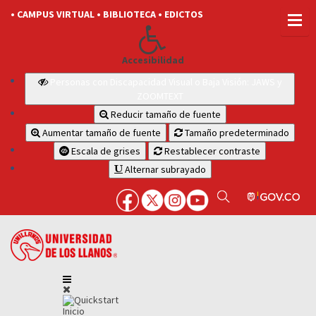
• CAMPUS VIRTUAL
• BIBLIOTECA
• EDICTOS
Accesibilidad
Personas con Discapacidad Visual o Baja Visión: JAWS y
ZOOMTEXT
Reducir tamaño de fuente
Aumentar tamaño de fuente
Tamaño predeterminado
Escala de grises
Restablecer contraste
Alternar subrayado
Inicio