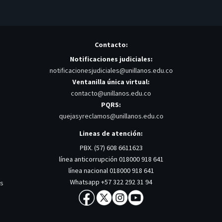
Contacto:
Notificaciones judiciales:
notificacionesjudiciales@unillanos.edu.co
Ventanilla única virtual:
contacto@unillanos.edu.co
PQRS:
quejasyreclamos@unillanos.edu.co
Lineas de atención:
PBX. (57) 608 6611623
línea anticorrupción 018000 918 641
línea nacional 018000 918 641
Whatsapp +57 322 292 31 94
os