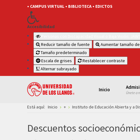
• CAMPUS VIRTUAL
• BIBLIOTECA
• EDICTOS
Accesibilidad
Personas con Discapacidad Visual o Baja Visión: JA
Reducir tamaño de fuente
Aumentar tamaño de
Tamaño predeterminado
Escala de grises
Restablecer contraste
Alternar subrayado
Admis
Inicio
Únete a 
Está aquí:
Inicio
+
Instituto de Educación Abierta y a Di
Descuentos socioeconómic