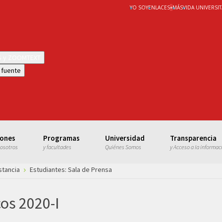
YO SOY
ENLACES
+
MÁS
VIDA UNIVERSIT
WS y ZOOMTEXT
 fuente
iones
Programas
Universidad
Transparencia
nosotros
y facultades
Quiénes Somos
y Acceso a la informac
stancia
Estudiantes: Sala de Prensa
os 2020-I