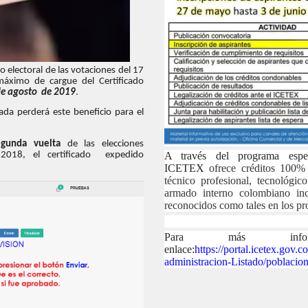
do electoral de las votaciones del 17
máximo de cargue del Certificado
de agosto de 2019
.
lada perderá este beneficio para el
egunda vuelta
de las elecciones
 2018, el certificado expedido
A través del programa espec
ICETEX
ofrece créditos 100%
técnico profesional, tecnológico
armado interno colombiano in
reconocidos como tales en los pro
Para más inform
enlace:
https://portal.icetex.gov
administracion-Listado/poblacio