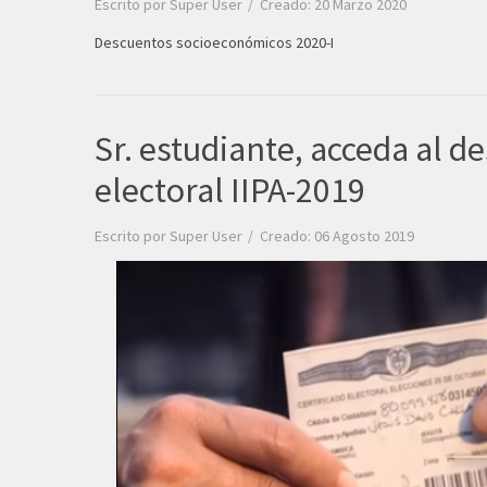
Escrito por
Super User
Creado: 20 Marzo 2020
Descuentos socioeconómicos 2020-I
Sr. estudiante, acceda al d
electoral IIPA-2019
Escrito por
Super User
Creado: 06 Agosto 2019