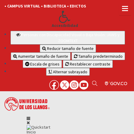
• CAMPUS VIRTUAL
• BIBLIOTECA
• EDICTOS
Accesibilidad
Personas con Discapacidad Visual o Baja Visión: JAWS y
ZOOMTEXT
Reducir tamaño de fuente
Aumentar tamaño de fuente
Tamaño predeterminado
Escala de grises
Restablecer contraste
Alternar subrayado
Inicio