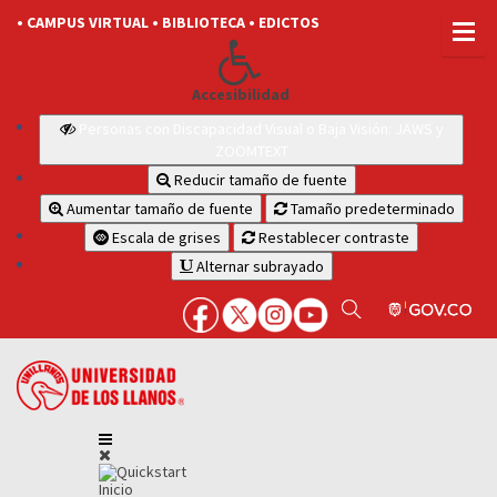
• CAMPUS VIRTUAL
• BIBLIOTECA
• EDICTOS
Accesibilidad
Personas con Discapacidad Visual o Baja Visión: JAWS y
ZOOMTEXT
Reducir tamaño de fuente
Aumentar tamaño de fuente
Tamaño predeterminado
Escala de grises
Restablecer contraste
Alternar subrayado
Inicio