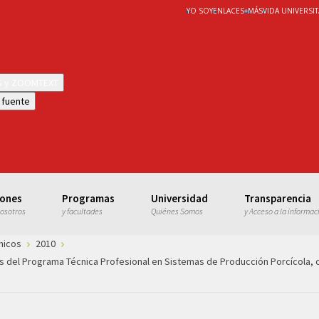
YO SOY
ENLACES
+
MÁS
VIDA UNIVERSIT
WS y ZOOMTEXT
 fuente
iones
Programas
Universidad
Transparencia
nosotros
y facultades
Quiénes Somos
y Acceso a la informac
micos
2010
ios del Programa Técnica Profesional en Sistemas de Producción Porcícola,