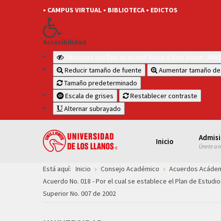
• CAMPUS VIRTUAL
• BIBLIOTECA
• EDICTOS
Accesibilidad
Personas con Discapacidad Visual o Baja Visión: JA
Reducir tamaño de fuente
Aumentar tamaño de
Tamaño predeterminado
Escala de grises
Restablecer contraste
Alternar subrayado
Admis
Inicio
Únete a 
Está aquí:
Inicio
Consejo Académico
Acuerdos Acáde
Acuerdo No. 018 - Por el cual se establece el Plan de Estud
Superior No. 007 de 2002