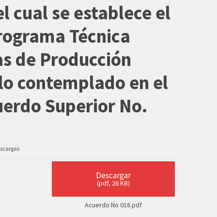
l cual se establece el
Programa Técnica
as de Producción
 lo contemplado en el
uerdo Superior No.
scargas
Descargar
(
pdf,
26 KB
)
Acuerdo No 018.pdf