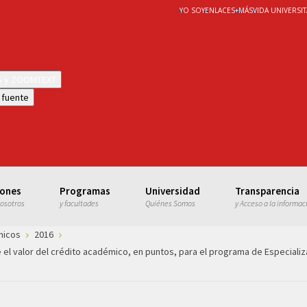
YO SOY
ENLACES
+
MÁS
VIDA UNIVERSIT
WS y ZOOMTEXT
 fuente
iones
Programas
Universidad
Transparencia
nosotros
y facultades
Quiénes Somos
y Acceso a la informac
micos
2016
 el valor del crédito académico, en puntos, para el programa de Especializa