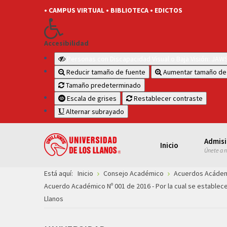
• CAMPUS VIRTUAL
• BIBLIOTECA
• EDICTOS
Accesibilidad
Personas con Discapacidad Visual o Baja Visión: JA
Reducir tamaño de fuente
Aumentar tamaño de
Tamaño predeterminado
Escala de grises
Restablecer contraste
Alternar subrayado
Admis
Inicio
Únete a 
Está aquí:
Inicio
Consejo Académico
Acuerdos Acáde
Acuerdo Académico Nº 001 de 2016 - Por la cual se establece
Llanos