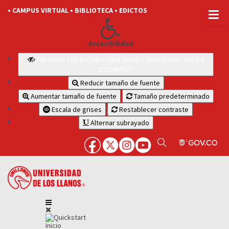
• CAMPUS VIRTUAL
• BIBLIOTECA
• EDICTOS
Accesibilidad
Personas con Discapacidad Visual o Baja Visión: JAWS y
ZOOMTEXT
Reducir tamaño de fuente
Aumentar tamaño de fuente
Tamaño predeterminado
Escala de grises
Restablecer contraste
Alternar subrayado
Inicio