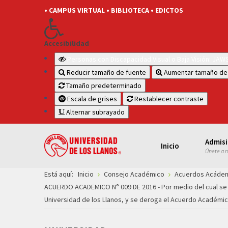
• CAMPUS VIRTUAL
• BIBLIOTECA
• EDICTOS
Accesibilidad
Personas con Discapacidad Visual o Baja Visión: JA
Reducir tamaño de fuente
Aumentar tamaño de
Tamaño predeterminado
Escala de grises
Restablecer contraste
Alternar subrayado
Admis
Inicio
Únete a 
Está aquí:
Inicio
Consejo Académico
Acuerdos Acáde
ACUERDO ACADEMICO N° 009 DE 2016 - Por medio del cual se 
Universidad de los Llanos, y se deroga el Acuerdo Académic