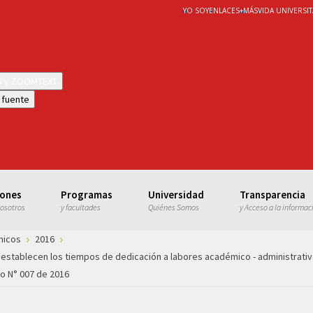
YO SOY
ENLACES
+
MÁS
VIDA UNIVERSIT
WS y ZOOMTEXT
 fuente
iones
Programas
Universidad
Transparencia
nosotros
y facultades
Quiénes Somos
y Acceso a la informac
micos
2016
establecen los tiempos de dedicación a labores académico - administrativ
o N° 007 de 2016