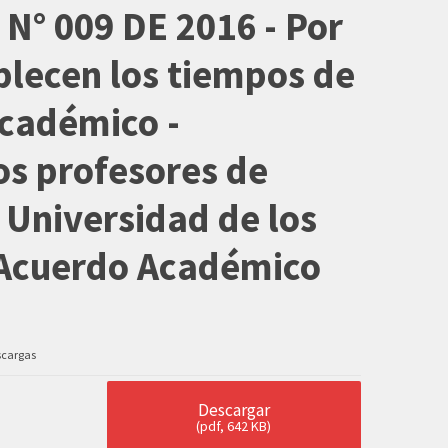
° 009 DE 2016 - Por
blecen los tiempos de
académico -
os profesores de
 Universidad de los
l Acuerdo Académico
scargas
Descargar
(
pdf,
642 KB
)