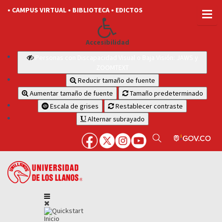
• CAMPUS VIRTUAL
• BIBLIOTECA
• EDICTOS
Accesibilidad
Personas con Discapacidad Visual o Baja Visión: JAWS y
ZOOMTEXT
Reducir tamaño de fuente
Aumentar tamaño de fuente
Tamaño predeterminado
Escala de grises
Restablecer contraste
Alternar subrayado
Inicio