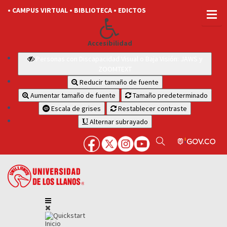
• CAMPUS VIRTUAL
• BIBLIOTECA
• EDICTOS
Accesibilidad
Personas con Discapacidad Visual o Baja Visión: JAWS y
ZOOMTEXT
Reducir tamaño de fuente
Aumentar tamaño de fuente
Tamaño predeterminado
Escala de grises
Restablecer contraste
Alternar subrayado
Inicio