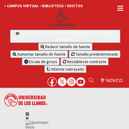
• CAMPUS VIRTUAL
• BIBLIOTECA
• EDICTOS
Accesibilidad
Personas con Discapacidad Visual o Baja Visión: JAWS y
ZOOMTEXT
Reducir tamaño de fuente
Aumentar tamaño de fuente
Tamaño predeterminado
Escala de grises
Restablecer contraste
Alternar subrayado
Inicio